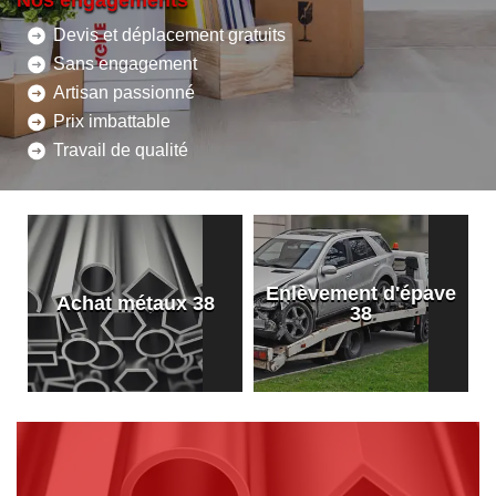
Nos engagements
Devis et déplacement gratuits
Sans engagement
Artisan passionné
Prix imbattable
Travail de qualité
Enlèvement d'épave
8
Achat métaux 38
38