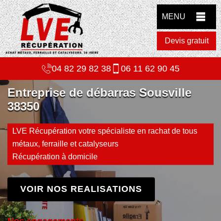
MENU
Devis gratuit
04 82 29 82 38
06 11 62 90 45
Entreprise de débarras Sousville
38350
LVE Récupération votre spécialiste en rachat de tous
métaux, ferraille et catalyseurs
Récupération à domicile
VOIR NOS REALISATIONS