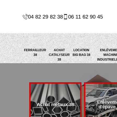
04 82 29 82 38
06 11 62 90 45
FERRAILLEUR
ACHAT
LOCATION
ENLÈVEM
38
CATALYSEUR
BIG BAG 38
MACHIN
38
INDUSTRIEL
Enlèvem
alyseur 38
Achat métaux 38
d'épave