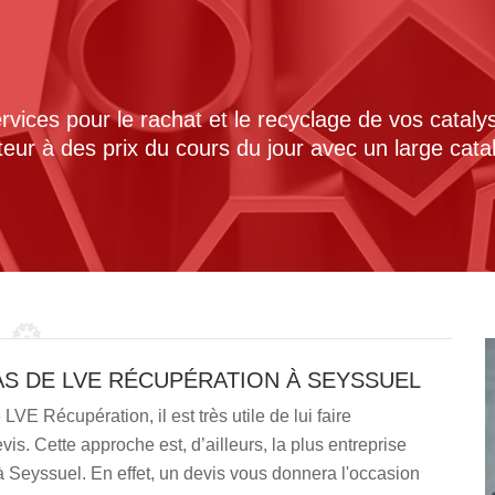
ices pour le rachat et le recyclage de vos cataly
cteur à des prix du cours du jour avec un large cat
AS DE LVE RÉCUPÉRATION À SEYSSUEL
LVE Récupération, il est très utile de lui faire
is. Cette approche est, d’ailleurs, la plus entreprise
à Seyssuel. En effet, un devis vous donnera l'occasion