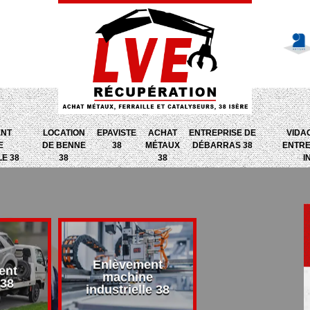
ENT
LOCATION
EPAVISTE
ACHAT
ENTREPRISE DE
VIDA
E
DE BENNE
38
MÉTAUX
DÉBARRAS 38
ENTRE
LE 38
38
38
I
Enlèvement
ent
Entreprise d
machine
 38
débarras 38
industrielle 38