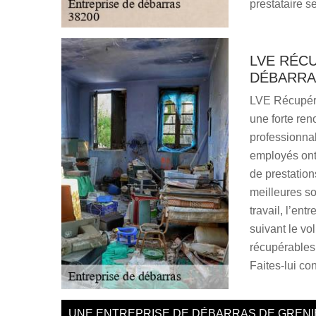
prestataire s
LVE RÉC
DÉBARRAS
LVE Récupéra
une forte re
professionnal
employés ont 
de prestation
meilleures so
travail, l’ent
suivant le v
récupérables.
Faites-lui con
UNE ENTREPRISE DE DÉBARRAS DE GRENI