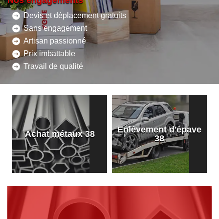
Nos engagements
Devis et déplacement gratuits
Sans engagement
Artisan passionné
Prix imbattable
Travail de qualité
Enlèvement d'épave
8
Achat métaux 38
38