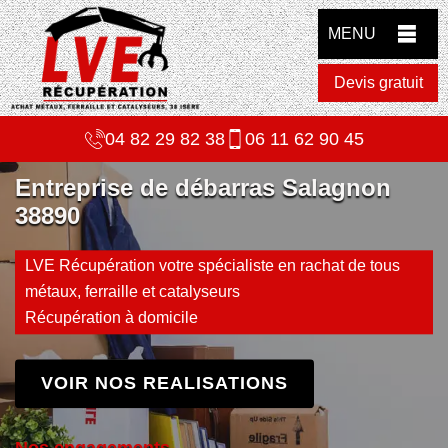
MENU
Devis gratuit
04 82 29 82 38
06 11 62 90 45
Entreprise de débarras Salagnon
38890
LVE Récupération votre spécialiste en rachat de tous
métaux, ferraille et catalyseurs
Récupération à domicile
VOIR NOS REALISATIONS