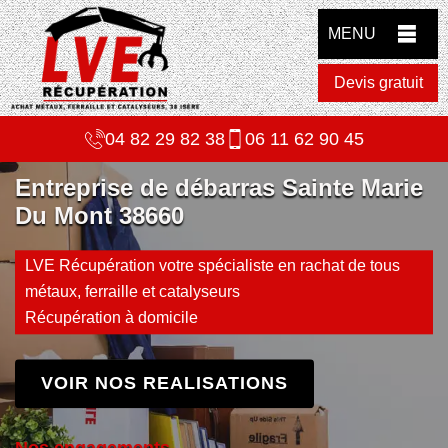
MENU
Devis gratuit
04 82 29 82 38
06 11 62 90 45
Entreprise de débarras Sainte Marie
Du Mont 38660
LVE Récupération votre spécialiste en rachat de tous
métaux, ferraille et catalyseurs
Récupération à domicile
VOIR NOS REALISATIONS