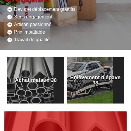
Nos engagements
Devis et déplacement gratuits
Sans engagement
Artisan passionné
Prix imbattable
Travail de qualité
Enlèvement d'épave
8
Achat métaux 38
38