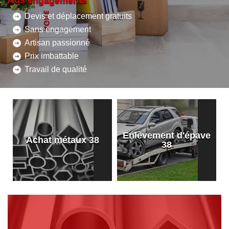
Nos engagements
Devis et déplacement gratuits
Sans engagement
Artisan passionné
Prix imbattable
Travail de qualité
Enlèvement d'épave
8
Achat métaux 38
38