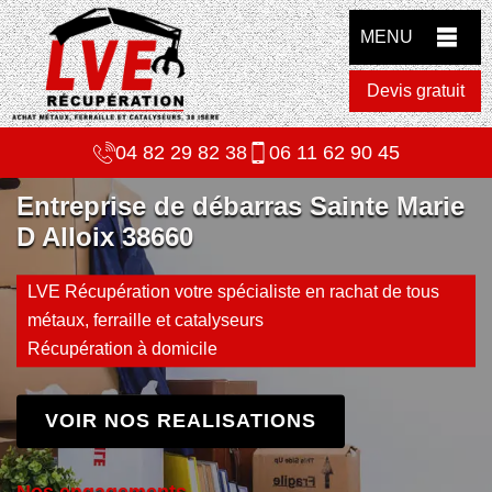
MENU
Devis gratuit
04 82 29 82 38
06 11 62 90 45
Entreprise de débarras Sainte Marie
D Alloix 38660
LVE Récupération votre spécialiste en rachat de tous
métaux, ferraille et catalyseurs
Récupération à domicile
VOIR NOS REALISATIONS