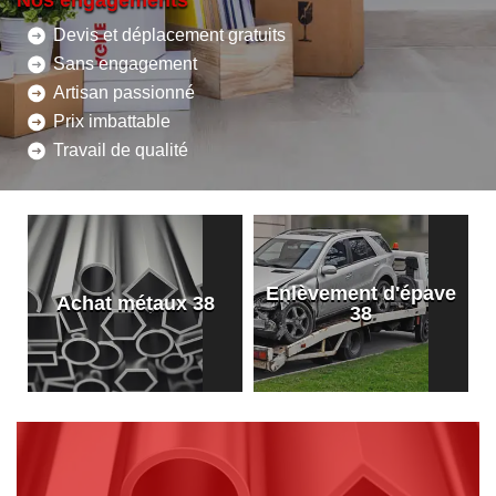
Nos engagements
Devis et déplacement gratuits
Sans engagement
Artisan passionné
Prix imbattable
Travail de qualité
Enlèvement d'épave
8
Achat métaux 38
38