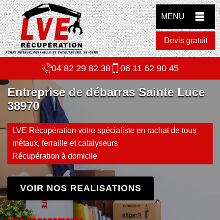
MENU
Devis gratuit
04 82 29 82 38
06 11 62 90 45
Entreprise de débarras Sainte Luce
38970
LVE Récupération votre spécialiste en rachat de tous
métaux, ferraille et catalyseurs
Récupération à domicile
VOIR NOS REALISATIONS