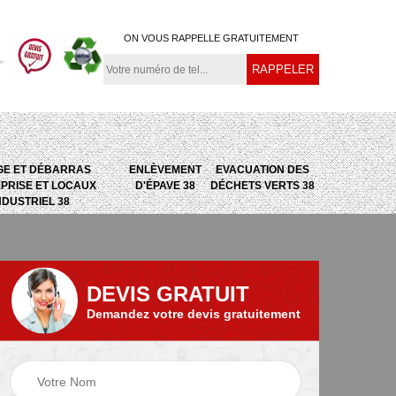
ON VOUS RAPPELLE GRATUITEMENT
GE ET DÉBARRAS
ENLÈVEMENT
EVACUATION DES
PRISE ET LOCAUX
D'ÉPAVE 38
DÉCHETS VERTS 38
NDUSTRIEL 38
DEVIS GRATUIT
Demandez votre devis gratuitement
e
Evacuation des
Epaviste 38
déchets verts 38