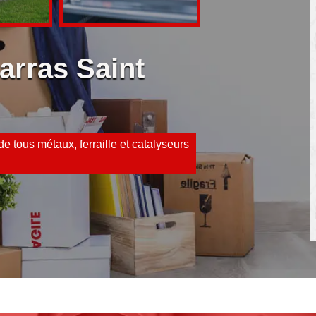
arras Saint
e tous métaux, ferraille et catalyseurs