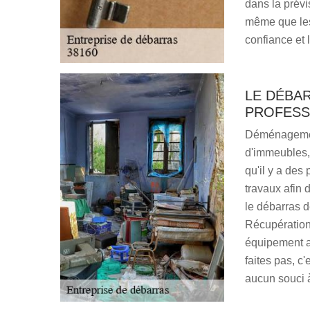
dans la prévi
même que les 
confiance et 
LE DÉBA
PROFESS
Déménagement
d'immeubles,
qu'il y a des
travaux afin 
le débarras d
Récupération 
équipement a
faites pas, c
aucun souci à