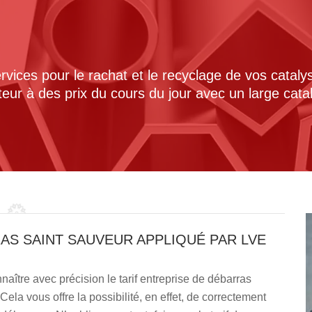
ices pour le rachat et le recyclage de vos cataly
cteur à des prix du cours du jour avec un large cat
AS SAINT SAUVEUR APPLIQUÉ PAR LVE
aître avec précision le tarif entreprise de débarras
la vous offre la possibilité, en effet, de correctement