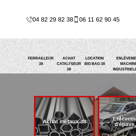
04 82 29 82 38
06 11 62 90 45
FERRAILLEUR
ACHAT
LOCATION
ENLÈVEM
38
CATALYSEUR
BIG BAG 38
MACHIN
38
INDUSTRIEL
Enlèvem
alyseur 38
Achat métaux 38
d'épave