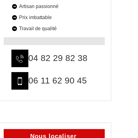
Artisan passionné
Prix imbattable
Travail de qualité
04 82 29 82 38
06 11 62 90 45
Nous localiser