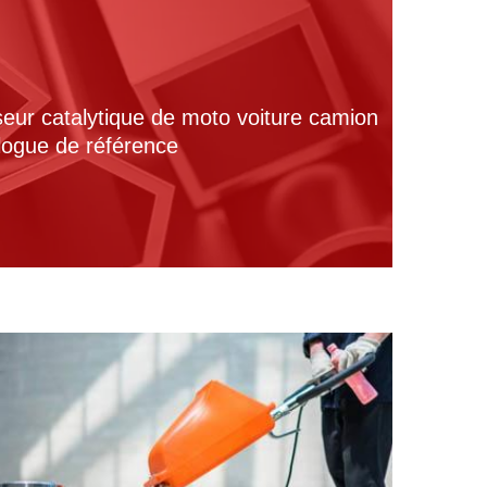
seur catalytique de moto voiture camion
alogue de référence