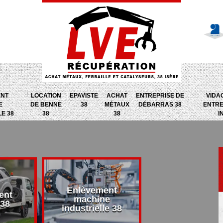
ENT
LOCATION
EPAVISTE
ACHAT
ENTREPRISE DE
VIDA
E
DE BENNE
38
MÉTAUX
DÉBARRAS 38
ENTRE
LE 38
38
38
I
Enlèvement
ent
Entreprise d
machine
 38
débarras 38
industrielle 38