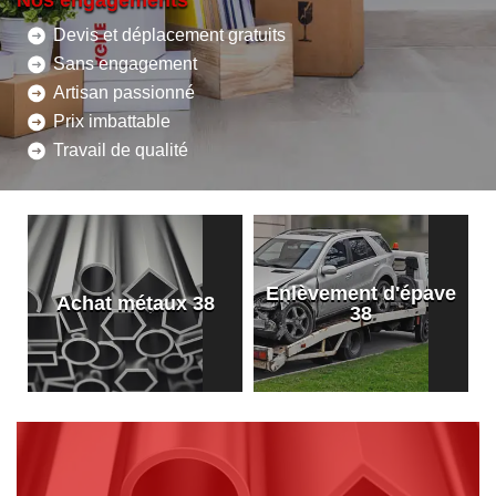
Nos engagements
Devis et déplacement gratuits
Sans engagement
Artisan passionné
Prix imbattable
Travail de qualité
Enlèvement d'épave
8
Achat métaux 38
38