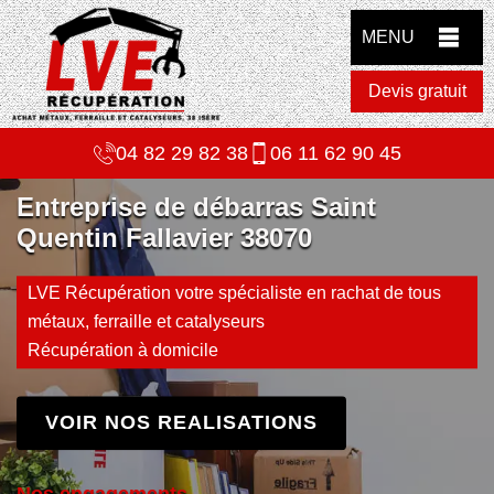
MENU
Devis gratuit
04 82 29 82 38
06 11 62 90 45
Entreprise de débarras Saint
Quentin Fallavier 38070
LVE Récupération votre spécialiste en rachat de tous
métaux, ferraille et catalyseurs
Récupération à domicile
VOIR NOS REALISATIONS