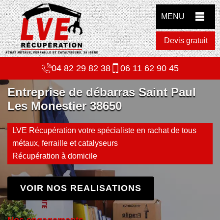
MENU
Devis gratuit
04 82 29 82 38
06 11 62 90 45
Entreprise de débarras Saint Paul
Les Monestier 38650
LVE Récupération votre spécialiste en rachat de tous
métaux, ferraille et catalyseurs
Récupération à domicile
VOIR NOS REALISATIONS