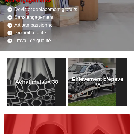
Nos engagements
Devis et déplacement gratuits
Sans engagement
Artisan passionné
Prix imbattable
Travail de qualité
Enlèvement d'épave
8
Achat métaux 38
38