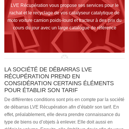
LVE Récupération vous propose ses services pour le
rachat et le recyclage de vos catalyseur catalytique de
moto voiture camion poids-lourd et tracteur à des prix du
cours du jour avec un large catalogue de référence
LA SOCIÉTÉ DE DÉBARRAS LVE
RÉCUPÉRATION PREND EN
CONSIDÉRATION CERTAINS ÉLÉMENTS
POUR ÉTABLIR SON TARIF
De différentes conditions sont pris en compte par la société
de débarras LVE Récupération afin d’établir son tarif. En
effet, préalablement, elle devra prendre connaissance du
type de biens ou d’objets à enlever. Elle doit aussi en