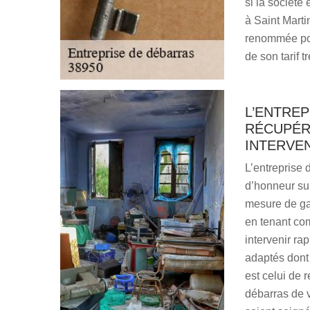
si la société
à Saint Marti
renommée pou
de son tarif t
L’ENTREP
RÉCUPÉR
INTERVE
L’entreprise
d’honneur sur
mesure de gar
en tenant com
intervenir r
adaptés dont 
est celui de 
débarras de v