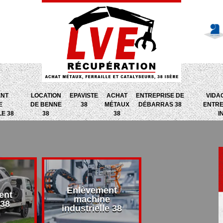
ENT
LOCATION
EPAVISTE
ACHAT
ENTREPRISE DE
VIDA
E
DE BENNE
38
MÉTAUX
DÉBARRAS 38
ENTRE
LE 38
38
38
I
Enlèvement
ent
Entreprise d
machine
 38
débarras 38
industrielle 38