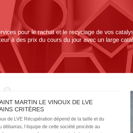
ices pour le rachat et le recyclage de vos cataly
cteur à des prix du cours du jour avec un large cat
AINT MARTIN LE VINOUX DE LVE
AINS CRITÈRES
noux de LVE Récupération dépend de la taille et du
u débarras, l’équipe de cette société procède au