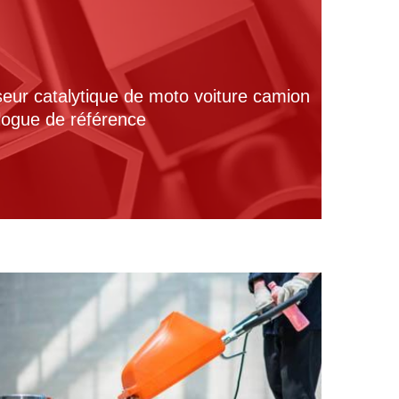
seur catalytique de moto voiture camion
alogue de référence