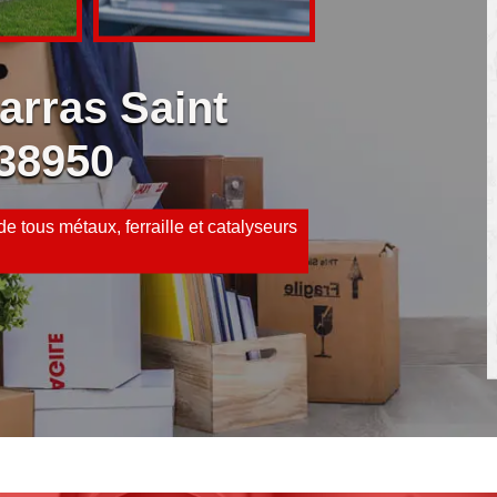
arras Saint
 38950
e tous métaux, ferraille et catalyseurs