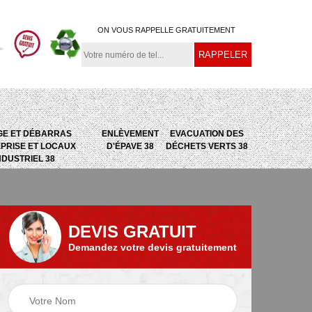
ON VOUS RAPPELLE GRATUITEMENT
GE ET DÉBARRAS
ENLÈVEMENT
EVACUATION DES
PRISE ET LOCAUX
D'ÉPAVE 38
DÉCHETS VERTS 38
NDUSTRIEL 38
DEVIS GRATUIT
Demandez votre devis gratuitement
e
Evacuation des
Epaviste 38
déchets verts 38