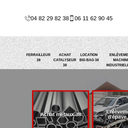
04 82 29 82 38
06 11 62 90 45
FERRAILLEUR
ACHAT
LOCATION
ENLÈVEM
38
CATALYSEUR
BIG BAG 38
MACHIN
38
INDUSTRIEL
Enlèvem
alyseur 38
Achat métaux 38
d'épave