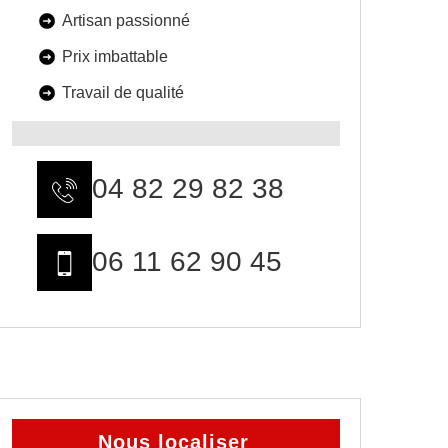
Artisan passionné
Prix imbattable
Travail de qualité
04 82 29 82 38
06 11 62 90 45
Nous localiser