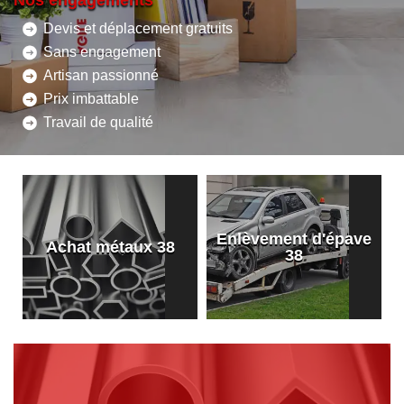
Nos engagements
Devis et déplacement gratuits
Sans engagement
Artisan passionné
Prix imbattable
Travail de qualité
Enlèvement d'épave
8
Achat métaux 38
38