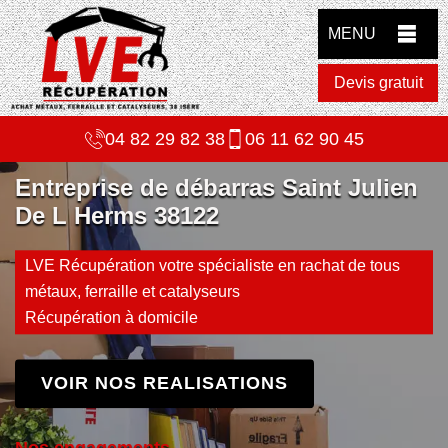
MENU
Devis gratuit
04 82 29 82 38
06 11 62 90 45
Entreprise de débarras Saint Julien
De L Herms 38122
LVE Récupération votre spécialiste en rachat de tous
métaux, ferraille et catalyseurs
Récupération à domicile
VOIR NOS REALISATIONS