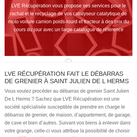
LVE Récupération vous propose ses services pour le
rachat et le recyclage de vos catalyseur catalytique de
moto voiture camion poids-lourd et tracteur à des prix du
cours du jour avec un large catalogue de référence
LVE RÉCUPÉRATION FAIT LE DÉBARRAS
DE GRENIER À SAINT JULIEN DE L HERMS
Vous voulez procéder au débarras de grenier Saint Julien
De L Herms ? Sachez que LVE Récupération est une
société spécialisée susceptible de prendre en charge le
débarras de grenier, de maison, d’appartement, de garage,
de cave et bien d’autres. Suivant vos biens à enlever dans
votre grange, celle-ci vous attribue la possibilité de choisir