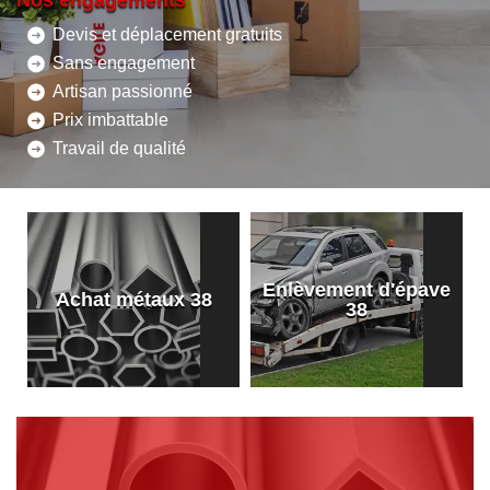
Nos engagements
Devis et déplacement gratuits
Sans engagement
Artisan passionné
Prix imbattable
Travail de qualité
Enlèvement d'épave
8
Achat métaux 38
38