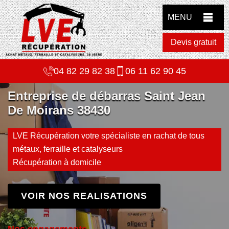
MENU
Devis gratuit
04 82 29 82 38
06 11 62 90 45
Entreprise de débarras Saint Jean
De Moirans 38430
LVE Récupération votre spécialiste en rachat de tous
métaux, ferraille et catalyseurs
Récupération à domicile
VOIR NOS REALISATIONS