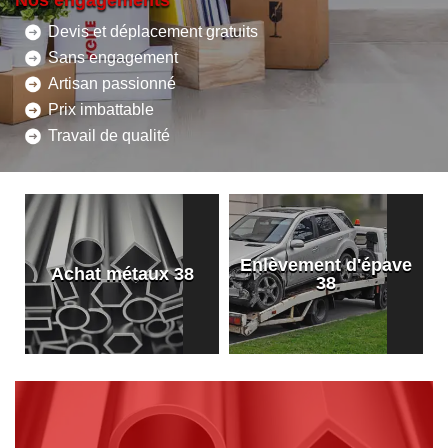
Nos engagements
Devis et déplacement gratuits
Sans engagement
Artisan passionné
Prix imbattable
Travail de qualité
Enlèvement d'épave
8
Achat métaux 38
38