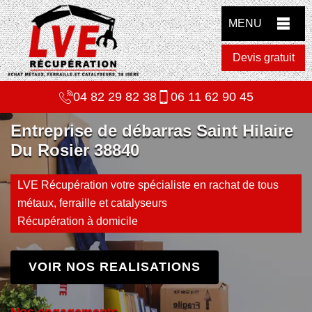
MENU
Devis gratuit
04 82 29 82 38
06 11 62 90 45
Entreprise de débarras Saint Hilaire
Du Rosier 38840
LVE Récupération votre spécialiste en rachat de tous
métaux, ferraille et catalyseurs
Récupération à domicile
VOIR NOS REALISATIONS