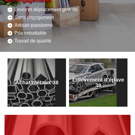
Nos engagements
Devis et déplacement gratuits
Sans engagement
Artisan passionné
Prix imbattable
Travail de qualité
Enlèvement d'épave
8
Achat métaux 38
38