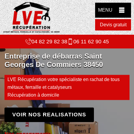
MENU
Devis gratuit
04 82 29 82 38
06 11 62 90 45
Entreprise de débarras Saint
Georges De Commiers 38450
LVE Récupération votre spécialiste en rachat de tous
métaux, ferraille et catalyseurs
Récupération à domicile
VOIR NOS REALISATIONS