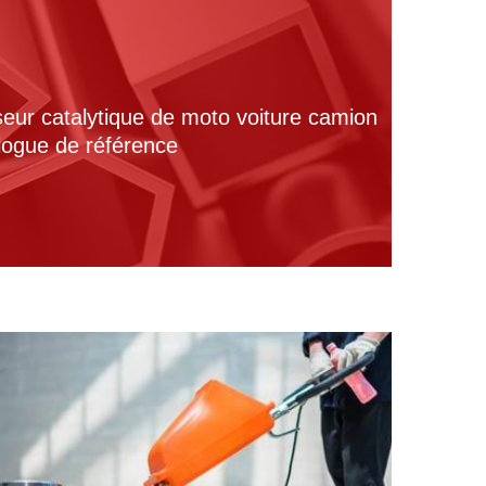
seur catalytique de moto voiture camion
alogue de référence