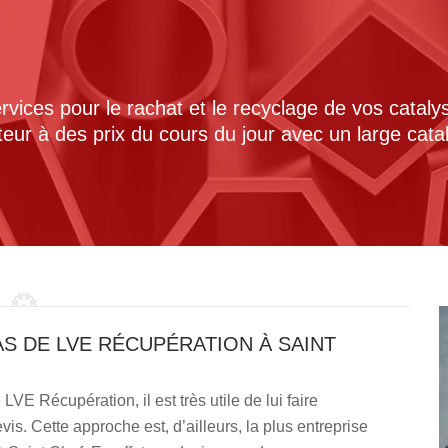
ices pour le rachat et le recyclage de vos cataly
cteur à des prix du cours du jour avec un large cat
S DE LVE RÉCUPÉRATION À SAINT
LVE Récupération, il est très utile de lui faire
is. Cette approche est, d’ailleurs, la plus entreprise