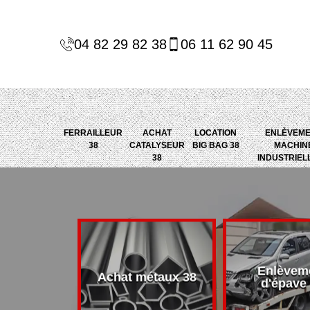
04 82 29 82 38
06 11 62 90 45
FERRAILLEUR
ACHAT
LOCATION
ENLÈVEM
38
CATALYSEUR
BIG BAG 38
MACHIN
38
INDUSTRIEL
Enlèvem
alyseur 38
Achat métaux 38
d'épave