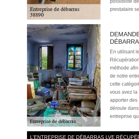
possibilité d
prestataire s
DEMANDEZ
DÉBARRA
En utilisant 
Récupération,
méthode afin 
de notre entr
cette catégori
vous avez la
apporter des
déroule dans 
entreprise qui
L’ENTREPRISE DE DÉBARRAS LVE RÉCUPÉ