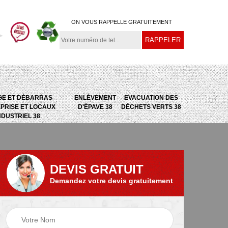
ON VOUS RAPPELLE GRATUITEMENT
GE ET DÉBARRAS
ENLÈVEMENT
EVACUATION DES
PRISE ET LOCAUX
D'ÉPAVE 38
DÉCHETS VERTS 38
NDUSTRIEL 38
DEVIS GRATUIT
Demandez votre devis gratuitement
e
Evacuation des
Epaviste 38
déchets verts 38