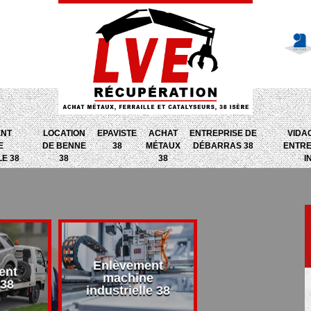
ENT
LOCATION
EPAVISTE
ACHAT
ENTREPRISE DE
VIDA
E
DE BENNE
38
MÉTAUX
DÉBARRAS 38
ENTRE
LE 38
38
38
I
Enlèvement
ent
Entreprise d
machine
 38
débarras 38
industrielle 38