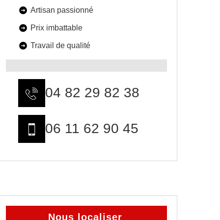
Artisan passionné
Prix imbattable
Travail de qualité
04 82 29 82 38
06 11 62 90 45
Nous localiser