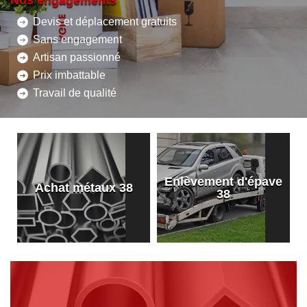
Nos engagements
Devis et déplacement gratuits
Sans engagement
Artisan passionné
Prix imbattable
Travail de qualité
Enlèvement d'épave
8
Achat métaux 38
38