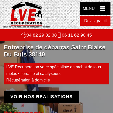
MENU
Devis gratuit
04 82 29 82 38
06 11 62 90 45
Entreprise de débarras Saint Blaise
Du Buis 38140
LVE Récupération votre spécialiste en rachat de tous
métaux, ferraille et catalyseurs
Récupération à domicile
VOIR NOS REALISATIONS