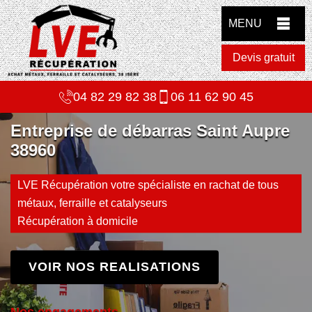
MENU
Devis gratuit
04 82 29 82 38
06 11 62 90 45
Entreprise de débarras Saint Aupre
38960
LVE Récupération votre spécialiste en rachat de tous
métaux, ferraille et catalyseurs
Récupération à domicile
VOIR NOS REALISATIONS