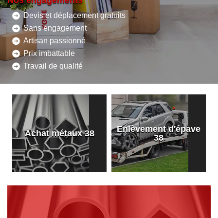
Nos engagements
Devis et déplacement gratuits
Sans engagement
Artisan passionné
Prix imbattable
Travail de qualité
Enlèvement d'épave
8
Achat métaux 38
38