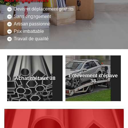
Nos engagements
Devis et déplacement gratuits
Sans engagement
Artisan passionné
Prix imbattable
Travail de qualité
Enlèvement d'épave
8
Achat métaux 38
38