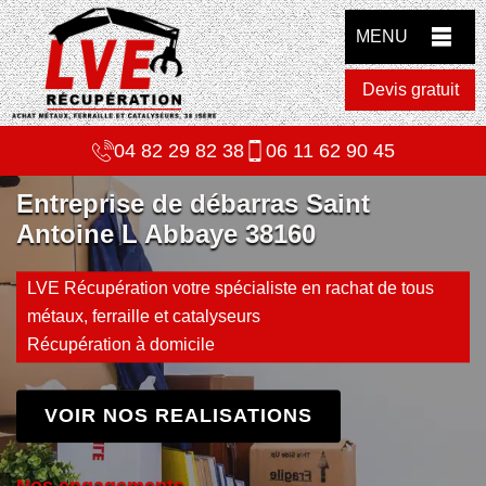
MENU
Devis gratuit
04 82 29 82 38
06 11 62 90 45
Entreprise de débarras Saint
Antoine L Abbaye 38160
LVE Récupération votre spécialiste en rachat de tous
métaux, ferraille et catalyseurs
Récupération à domicile
VOIR NOS REALISATIONS