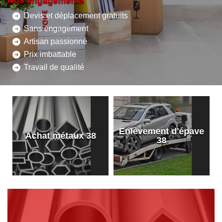
Nos engagements
Devis et déplacement gratuits
Sans engagement
Artisan passionné
Prix imbattable
Travail de qualité
Enlèvement d'épave
8
Achat métaux 38
38