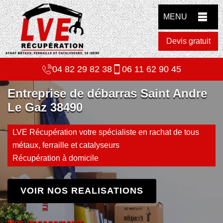
MENU
Devis gratuit
04 82 29 82 38
06 11 62 90 45
Entreprise de débarras Saint Andre
Le Gaz 38490
LVE Récupération votre spécialiste en rachat de tous
métaux, ferraille et catalyseurs
Récupération à domicile
VOIR NOS REALISATIONS