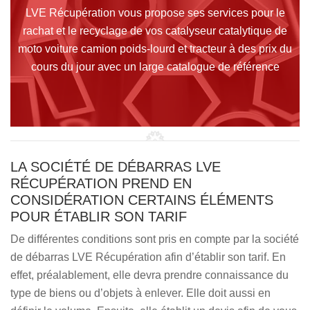
LVE Récupération vous propose ses services pour le
rachat et le recyclage de vos catalyseur catalytique de
moto voiture camion poids-lourd et tracteur à des prix du
cours du jour avec un large catalogue de référence
LA SOCIÉTÉ DE DÉBARRAS LVE
RÉCUPÉRATION PREND EN
CONSIDÉRATION CERTAINS ÉLÉMENTS
POUR ÉTABLIR SON TARIF
De différentes conditions sont pris en compte par la société
de débarras LVE Récupération afin d’établir son tarif. En
effet, préalablement, elle devra prendre connaissance du
type de biens ou d’objets à enlever. Elle doit aussi en