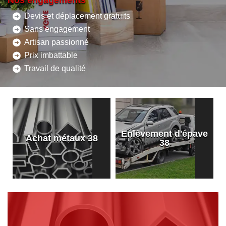
Nos engagements
Devis et déplacement gratuits
Sans engagement
Artisan passionné
Prix imbattable
Travail de qualité
Enlèvement d'épave
8
Achat métaux 38
38