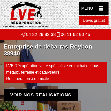
MENU
Devis gratuit
04 82 29 82 38
06 11 62 90 45
Entreprise de débarras Roybon
38940
LVE Récupération votre spécialiste en rachat de tous
métaux, ferraille et catalyseurs
Récupération à domicile
VOIR NOS REALISATIONS