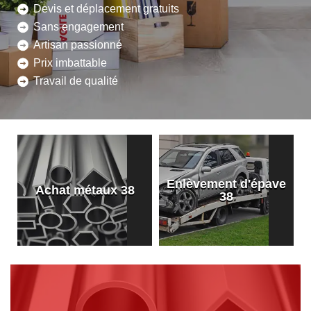
Devis et déplacement gratuits
Sans engagement
Artisan passionné
Prix imbattable
Travail de qualité
Enlèvement d'épave
8
Achat métaux 38
38