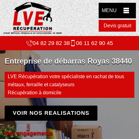
MENU
Devis gratuit
04 82 29 82 38
06 11 62 90 45
Entreprise de débarras Royas 38440
LVE Récupération votre spécialiste en rachat de tous
métaux, ferraille et catalyseurs
Récupération à domicile
VOIR NOS REALISATIONS
Nos engagements