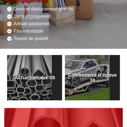
Nos engagements
Devis et déplacement gratuits
Sans engagement
Artisan passionné
Prix imbattable
Travail de qualité
Enlèvement d'épave
8
Achat métaux 38
38