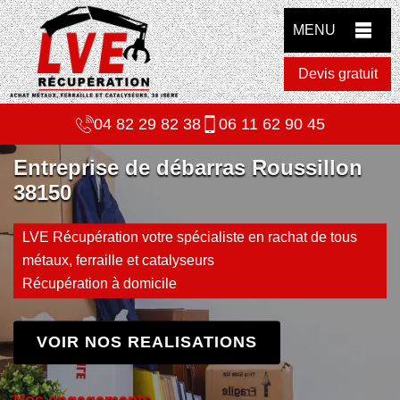
MENU
Devis gratuit
04 82 29 82 38
06 11 62 90 45
Entreprise de débarras Roussillon
38150
LVE Récupération votre spécialiste en rachat de tous
métaux, ferraille et catalyseurs
Récupération à domicile
VOIR NOS REALISATIONS