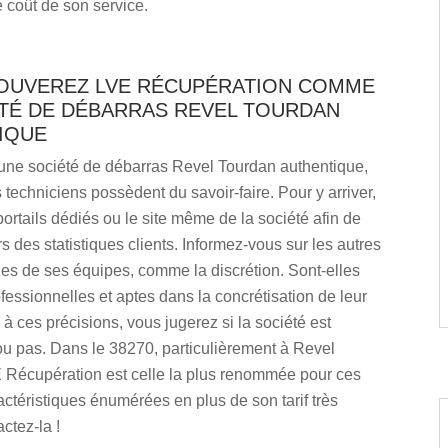
e coût de son service.
OUVEREZ LVE RÉCUPÉRATION COMME
ÉTÉ DE DÉBARRAS REVEL TOURDAN
IQUE
 une société de débarras Revel Tourdan authentique,
s techniciens possèdent du savoir-faire. Pour y arriver,
 portails dédiés ou le site même de la société afin de
rs des statistiques clients. Informez-vous sur les autres
ues de ses équipes, comme la discrétion. Sont-elles
ofessionnelles et aptes dans la concrétisation de leur
e à ces précisions, vous jugerez si la société est
ou pas. Dans le 38270, particulièrement à Revel
 Récupération est celle la plus renommée pour ces
actéristiques énumérées en plus de son tarif très
ctez-la !