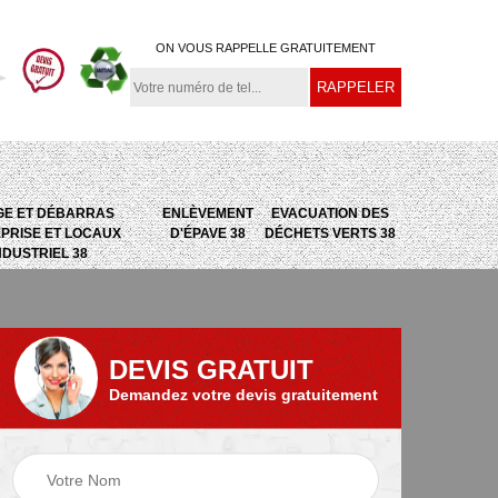
ON VOUS RAPPELLE GRATUITEMENT
GE ET DÉBARRAS
ENLÈVEMENT
EVACUATION DES
PRISE ET LOCAUX
D'ÉPAVE 38
DÉCHETS VERTS 38
NDUSTRIEL 38
DEVIS GRATUIT
Demandez votre devis gratuitement
e
Evacuation des
Epaviste 38
déchets verts 38