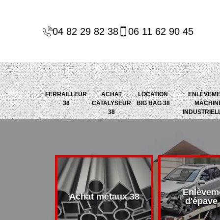
04 82 29 82 38
06 11 62 90 45
FERRAILLEUR
ACHAT
LOCATION
ENLÈVEM
38
CATALYSEUR
BIG BAG 38
MACHIN
38
INDUSTRIEL
Enlèvem
alyseur 38
Achat métaux 38
d'épave