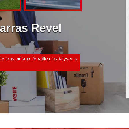
arras Revel
e tous métaux, ferraille et catalyseurs