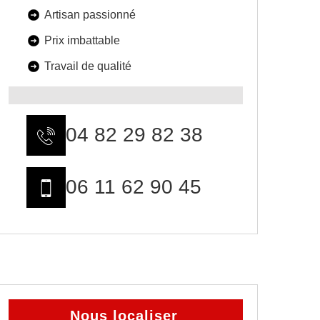
Artisan passionné
Prix imbattable
Travail de qualité
04 82 29 82 38
06 11 62 90 45
Nous localiser