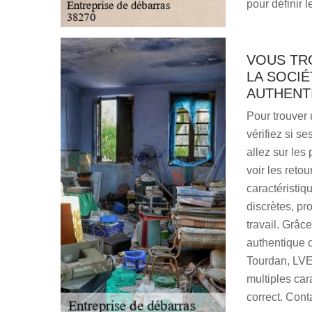
pour définir l
VOUS TR
LA SOCI
AUTHENT
Pour trouver
vérifiez si se
allez sur les
voir les retou
caractéristiq
discrètes, pr
travail. Grâc
authentique 
Tourdan, LVE
multiples car
correct. Conta