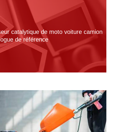
seur catalytique de moto voiture camion
alogue de référence