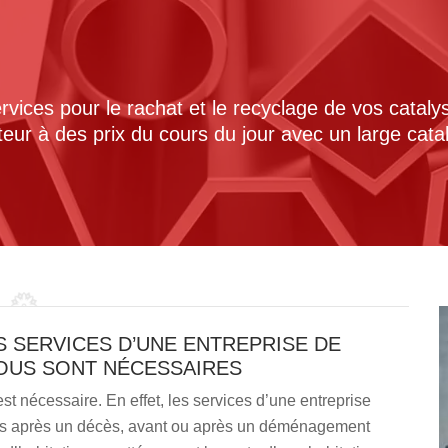
ices pour le rachat et le recyclage de vos cataly
cteur à des prix du cours du jour avec un large cat
 SERVICES D’UNE ENTREPRISE DE
OUS SONT NÉCESSAIRES
 nécessaire. En effet, les services d’une entreprise
es après un décès, avant ou après un déménagement