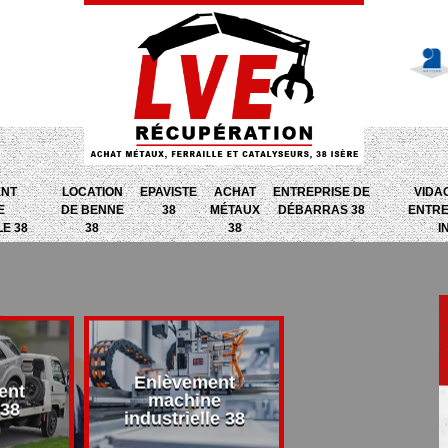
ENT
LOCATION
EPAVISTE
ACHAT
ENTREPRISE DE
VIDA
E
DE BENNE
38
MÉTAUX
DÉBARRAS 38
ENTRE
LE 38
38
38
I
Enlèvement
ent
Entreprise d
machine
 38
débarras 38
industrielle 38