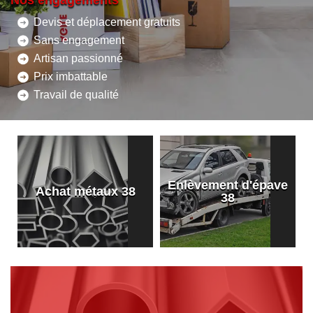
Nos engagements
Devis et déplacement gratuits
Sans engagement
Artisan passionné
Prix imbattable
Travail de qualité
Enlèvement d'épave
8
Achat métaux 38
38