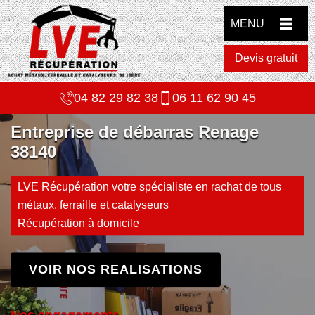
MENU
Devis gratuit
04 82 29 82 38
06 11 62 90 45
Entreprise de débarras Renage
38140
LVE Récupération votre spécialiste en rachat de tous
métaux, ferraille et catalyseurs
Récupération à domicile
VOIR NOS REALISATIONS