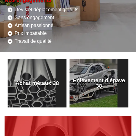
Nos engagements
Devis et déplacement gratuits
Sans engagement
Artisan passionné
Prix imbattable
Travail de qualité
Enlèvement d'épave
8
Achat métaux 38
38