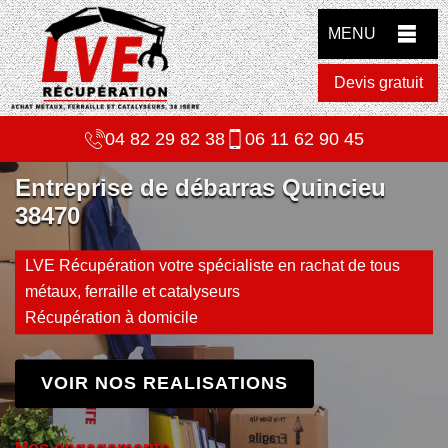
MENU
Devis gratuit
04 82 29 82 38
06 11 62 90 45
Entreprise de débarras Quincieu
38470
LVE Récupération votre spécialiste en rachat de tous
métaux, ferraille et catalyseurs
Récupération à domicile
VOIR NOS REALISATIONS