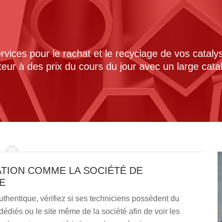
ices pour le rachat et le recyclage de vos cataly
cteur à des prix du cours du jour avec un large cat
TION COMME LA SOCIÉTÉ DE
E
thentique, vérifiez si ses techniciens possèdent du
ls dédiés ou le site même de la société afin de voir les