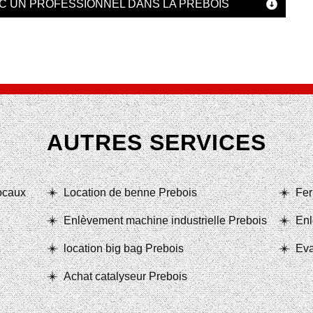
C UN PROFESSIONNEL DANS LA PREBOIS
AUTRES SERVICES
locaux
Location de benne Prebois
Fer
Enlèvement machine industrielle Prebois
Enl
location big bag Prebois
Eva
Achat catalyseur Prebois