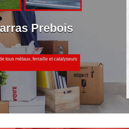
arras Prebois
e tous métaux, ferraille et catalyseurs