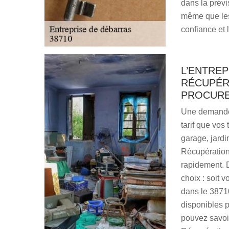
dans la prévi
même que les 
confiance et 
L’ENTREP
RÉCUPÉR
PROCURE
Une demande 
tarif que vos
garage, jardi
Récupération 
rapidement. D
choix : soit 
dans le 38710
disponibles p
pouvez savoi