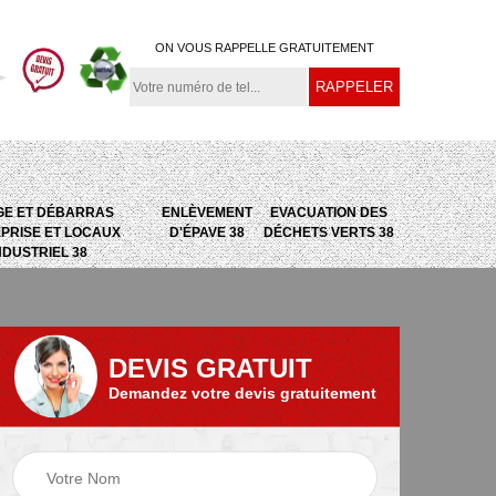
ON VOUS RAPPELLE GRATUITEMENT
GE ET DÉBARRAS
ENLÈVEMENT
EVACUATION DES
PRISE ET LOCAUX
D'ÉPAVE 38
DÉCHETS VERTS 38
NDUSTRIEL 38
DEVIS GRATUIT
Demandez votre devis gratuitement
e
Evacuation des
Epaviste 38
déchets verts 38