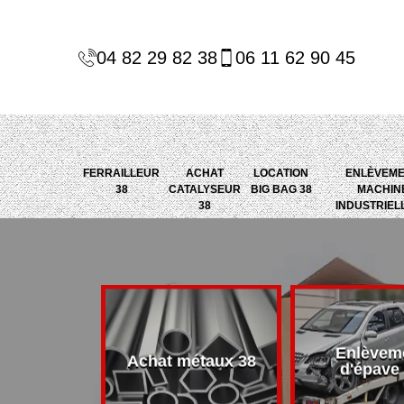
04 82 29 82 38
06 11 62 90 45
FERRAILLEUR
ACHAT
LOCATION
ENLÈVEM
38
CATALYSEUR
BIG BAG 38
MACHIN
38
INDUSTRIEL
Enlèvem
alyseur 38
Achat métaux 38
d'épave