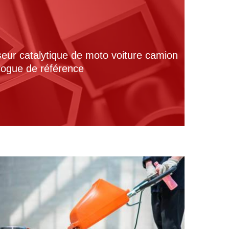
seur catalytique de moto voiture camion
alogue de référence