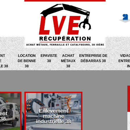
ENT
LOCATION
EPAVISTE
ACHAT
ENTREPRISE DE
VIDA
E
DE BENNE
38
MÉTAUX
DÉBARRAS 38
ENTRE
LE 38
38
38
I
Enlèvement
ent
Entreprise d
machine
 38
débarras 38
industrielle 38