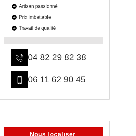
Artisan passionné
Prix imbattable
Travail de qualité
04 82 29 82 38
06 11 62 90 45
Nous localiser