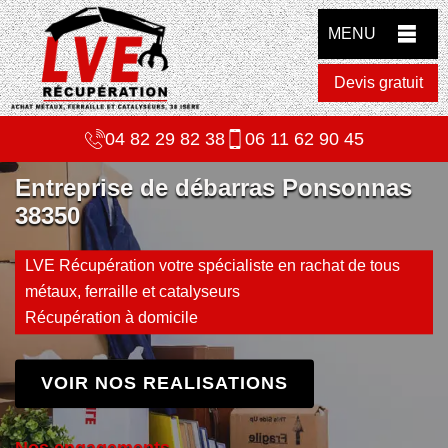
MENU
Devis gratuit
04 82 29 82 38
06 11 62 90 45
Entreprise de débarras Ponsonnas
38350
LVE Récupération votre spécialiste en rachat de tous
métaux, ferraille et catalyseurs
Récupération à domicile
VOIR NOS REALISATIONS