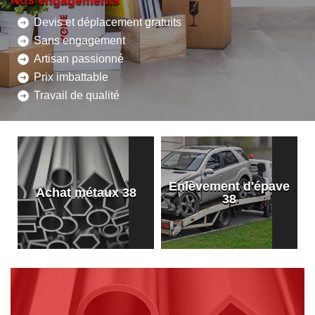
Nos engagements
Devis et déplacement gratuits
Sans engagement
Artisan passionné
Prix imbattable
Travail de qualité
Enlèvement d'épave
8
Achat métaux 38
38