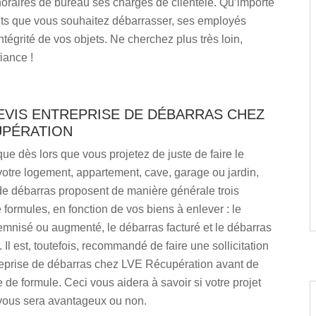
oraires de bureau ses chargés de clientèle. Qu’importe
jets que vous souhaitez débarrasser, ses employés
ntégrité de vos objets. Ne cherchez plus très loin,
fiance !
EVIS ENTREPRISE DE DÉBARRAS CHEZ
UPÉRATION
 que dès lors que vous projetez de juste de faire le
otre logement, appartement, cave, garage ou jardin,
de débarras proposent de manière générale trois
 formules, en fonction de vos biens à enlever : le
emnisé ou augmenté, le débarras facturé et le débarras
 Il est, toutefois, recommandé de faire une sollicitation
reprise de débarras chez LVE Récupération avant de
e de formule. Ceci vous aidera à savoir si votre projet
vous sera avantageux ou non.