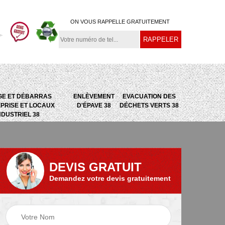
ON VOUS RAPPELLE GRATUITEMENT
GE ET DÉBARRAS
ENLÈVEMENT
EVACUATION DES
PRISE ET LOCAUX
D'ÉPAVE 38
DÉCHETS VERTS 38
NDUSTRIEL 38
DEVIS GRATUIT
Demandez votre devis gratuitement
e
Evacuation des
Epaviste 38
déchets verts 38