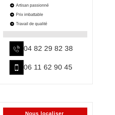
Artisan passionné
Prix imbattable
Travail de qualité
04 82 29 82 38
06 11 62 90 45
Nous localiser