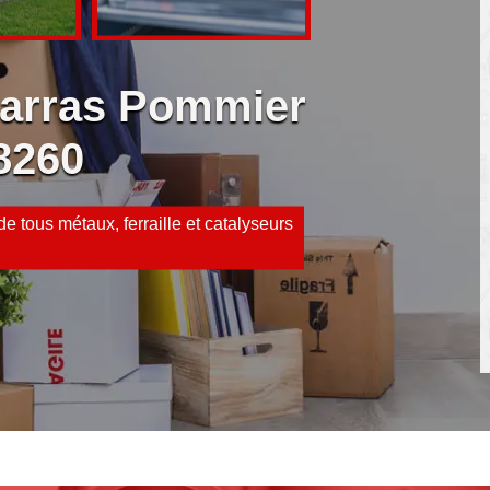
barras Pommier
8260
e tous métaux, ferraille et catalyseurs