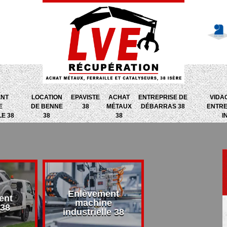
ENT
LOCATION
EPAVISTE
ACHAT
ENTREPRISE DE
VIDA
E
DE BENNE
38
MÉTAUX
DÉBARRAS 38
ENTRE
LE 38
38
38
I
Enlèvement
ent
Entreprise d
machine
 38
débarras 38
industrielle 38