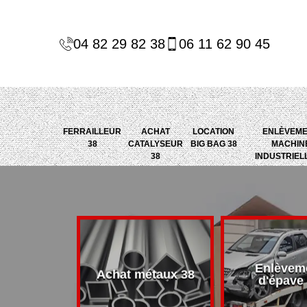
04 82 29 82 38
06 11 62 90 45
FERRAILLEUR
ACHAT
LOCATION
ENLÈVEM
38
CATALYSEUR
BIG BAG 38
MACHIN
38
INDUSTRIEL
Enlèvem
alyseur 38
Achat métaux 38
d'épave