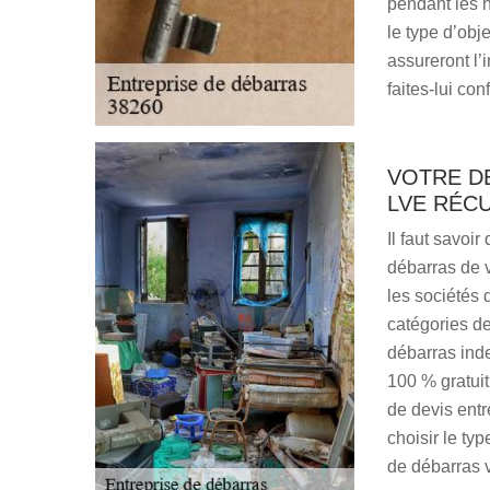
pendant les h
le type d’ob
assureront l’i
faites-lui con
VOTRE D
LVE RÉC
Il faut savoir
débarras de v
les sociétés 
catégories de
débarras ind
100 % gratuit.
de devis ent
choisir le typ
de débarras 