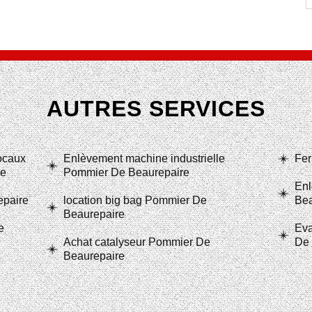
AUTRES SERVICES
locaux
Enlèvement machine industrielle
Fer
re
Pommier De Beaurepaire
Enl
epaire
location big bag Pommier De
Bea
Beaurepaire
e
Eva
Achat catalyseur Pommier De
De 
Beaurepaire