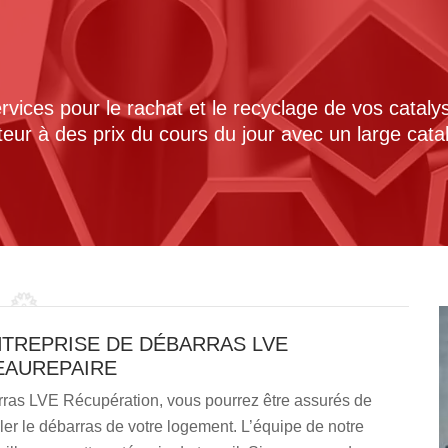
ices pour le rachat et le recyclage de vos cataly
cteur à des prix du cours du jour avec un large cat
NTREPRISE DE DÉBARRAS LVE
EAUREPAIRE
barras LVE Récupération, vous pourrez être assurés de
ler le débarras de votre logement. L’équipe de notre