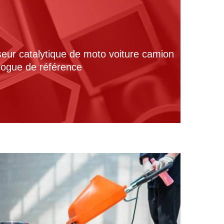
seur catalytique de moto voiture camion
alogue de référence