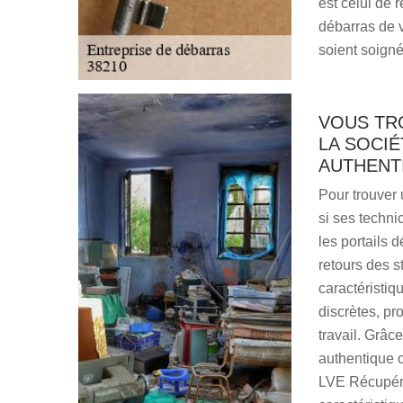
est celui de 
débarras de v
soient soigné
VOUS TR
LA SOCI
AUTHENT
Pour trouver 
si ses techni
les portails 
retours des s
caractéristiq
discrètes, pr
travail. Grâc
authentique o
LVE Récupéra