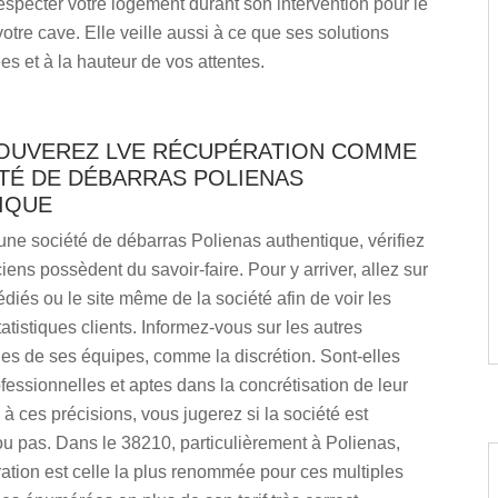
respecter votre logement durant son intervention pour le
otre cave. Elle veille aussi à ce que ses solutions
es et à la hauteur de vos attentes.
OUVEREZ LVE RÉCUPÉRATION COMME
ÉTÉ DE DÉBARRAS POLIENAS
IQUE
une société de débarras Polienas authentique, vérifiez
ciens possèdent du savoir-faire. Pour y arriver, allez sur
dédiés ou le site même de la société afin de voir les
tatistiques clients. Informez-vous sur les autres
ues de ses équipes, comme la discrétion. Sont-elles
ofessionnelles et aptes dans la concrétisation de leur
e à ces précisions, vous jugerez si la société est
u pas. Dans le 38210, particulièrement à Polienas,
tion est celle la plus renommée pour ces multiples