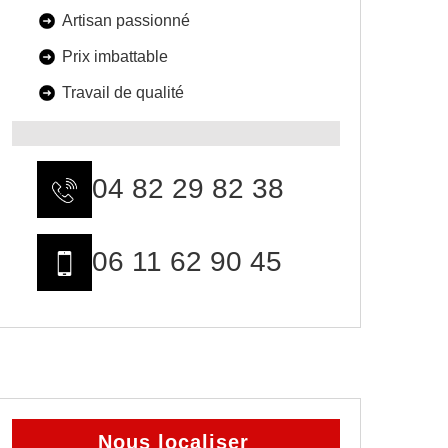
Artisan passionné
Prix imbattable
Travail de qualité
04 82 29 82 38
06 11 62 90 45
Nous localiser