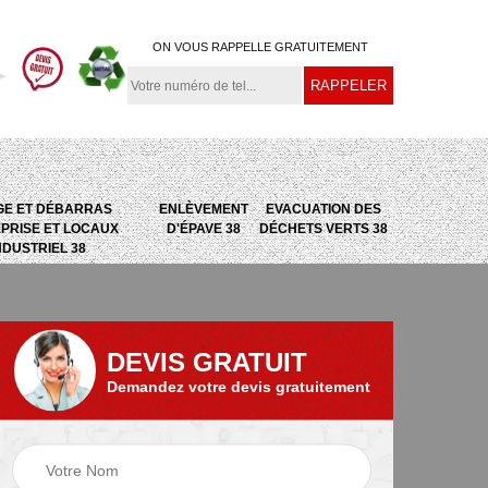
ON VOUS RAPPELLE GRATUITEMENT
GE ET DÉBARRAS
ENLÈVEMENT
EVACUATION DES
PRISE ET LOCAUX
D'ÉPAVE 38
DÉCHETS VERTS 38
NDUSTRIEL 38
DEVIS GRATUIT
Demandez votre devis gratuitement
e
Evacuation des
Epaviste 38
déchets verts 38