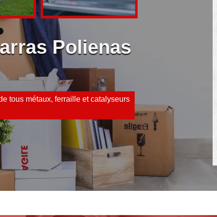
arras Polienas
e tous métaux, ferraille et catalyseurs