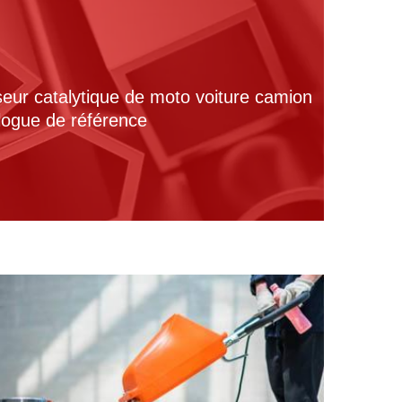
seur catalytique de moto voiture camion
alogue de référence