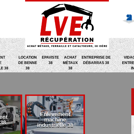
ENT
LOCATION
EPAVISTE
ACHAT
ENTREPRISE DE
VIDA
E
DE BENNE
38
MÉTAUX
DÉBARRAS 38
ENTRE
LE 38
38
38
I
Enlèvement
ent
Entreprise d
machine
 38
débarras 38
industrielle 38