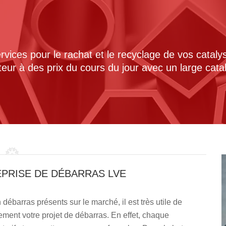
ices pour le rachat et le recyclage de vos cataly
cteur à des prix du cours du jour avec un large cat
EPRISE DE DÉBARRAS LVE
débarras présents sur le marché, il est très utile de
ement votre projet de débarras. En effet, chaque