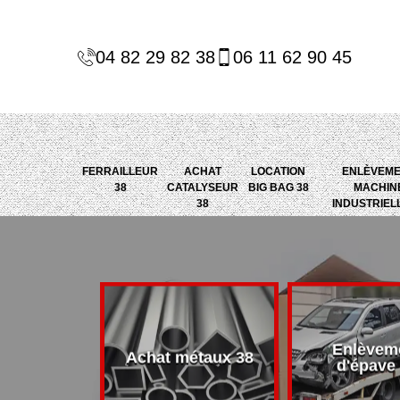
04 82 29 82 38
06 11 62 90 45
FERRAILLEUR
ACHAT
LOCATION
ENLÈVEM
38
CATALYSEUR
BIG BAG 38
MACHIN
38
INDUSTRIEL
Enlèvem
alyseur 38
Achat métaux 38
d'épave