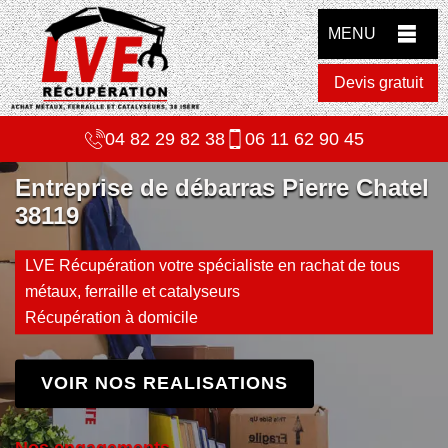
MENU
Devis gratuit
04 82 29 82 38
06 11 62 90 45
Entreprise de débarras Pierre Chatel
38119
LVE Récupération votre spécialiste en rachat de tous
métaux, ferraille et catalyseurs
Récupération à domicile
VOIR NOS REALISATIONS