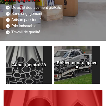
Nos engagements
Devis et déplacement gratuits
Sans engagement
Artisan passionné
Prix imbattable
Travail de qualité
Enlèvement d'épave
8
Achat métaux 38
38