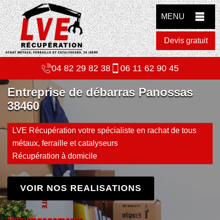
MENU
Devis gratuit
04 82 29 82 38
06 11 62 90 45
Entreprise de débarras Panossas
38460
LVE Récupération votre spécialiste en rachat de tous
métaux, ferraille et catalyseurs
Récupération à domicile
VOIR NOS REALISATIONS