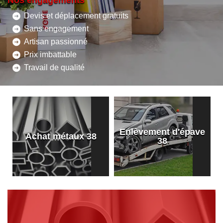
Nos engagements
Devis et déplacement gratuits
Sans engagement
Artisan passionné
Prix imbattable
Travail de qualité
Enlèvement d'épave
8
Achat métaux 38
38