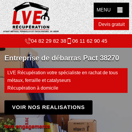
MENU
Devis gratuit
04 82 29 82 38
06 11 62 90 45
Entreprise de débarras Pact 38270
LVE Récupération votre spécialiste en rachat de tous
métaux, ferraille et catalyseurs
Récupération à domicile
VOIR NOS REALISATIONS
Nos engagements