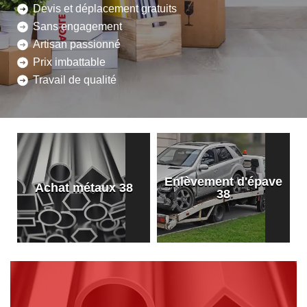
Devis et déplacement gratuits
Sans engagement
Artisan passionné
Prix imbattable
Travail de qualité
Enlèvement d'épave
8
Achat métaux 38
38