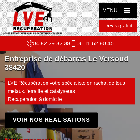
MENU
Devis gratuit
04 82 29 82 38
06 11 62 90 45
Entreprise de débarras Le Versoud
38420
LVE Récupération votre spécialiste en rachat de tous
métaux, ferraille et catalyseurs
Récupération à domicile
VOIR NOS REALISATIONS