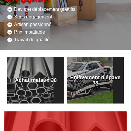
Nos engagements
Devis et déplacement gratuits
Sans engagement
Artisan passionné
Prix imbattable
Travail de qualité
Enlèvement d'épave
8
Achat métaux 38
38