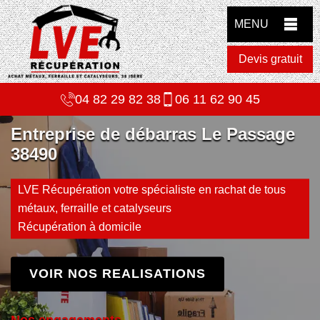
MENU
Devis gratuit
04 82 29 82 38
06 11 62 90 45
Entreprise de débarras Le Passage
38490
LVE Récupération votre spécialiste en rachat de tous
métaux, ferraille et catalyseurs
Récupération à domicile
VOIR NOS REALISATIONS