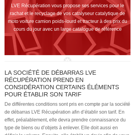
LVE Récupération vous propose ses services pour le
rachat et le recyclage de vos catalyseur catalytique de
moto voiture camion poids-lourd et tracteur à des prix du
cours du jour avec un large catalogue de référence
LA SOCIÉTÉ DE DÉBARRAS LVE
RÉCUPÉRATION PREND EN
CONSIDÉRATION CERTAINS ÉLÉMENTS
POUR ÉTABLIR SON TARIF
De différentes conditions sont pris en compte par la société
de débarras LVE Récupération afin d’établir son tarif. En
effet, préalablement, elle devra prendre connaissance du
type de biens ou d’objets à enlever. Elle doit aussi en