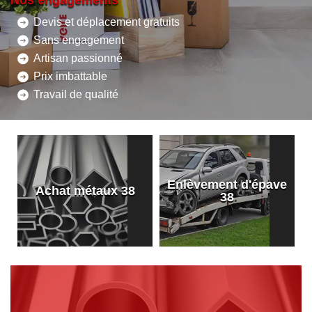
Nos engagements
Devis et déplacement gratuits
Sans engagement
Artisan passionné
Prix imbattable
Travail de qualité
Enlèvement d'épave
8
Achat métaux 38
38