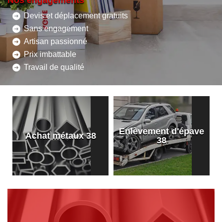
Nos engagements
Devis et déplacement gratuits
Sans engagement
Artisan passionné
Prix imbattable
Travail de qualité
Enlèvement d'épave
8
Achat métaux 38
38