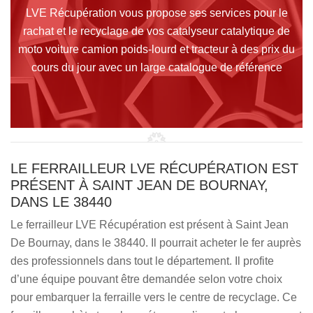
LVE Récupération vous propose ses services pour le
rachat et le recyclage de vos catalyseur catalytique de
moto voiture camion poids-lourd et tracteur à des prix du
cours du jour avec un large catalogue de référence
LE FERRAILLEUR LVE RÉCUPÉRATION EST
PRÉSENT À SAINT JEAN DE BOURNAY,
DANS LE 38440
Le ferrailleur LVE Récupération est présent à Saint Jean
De Bournay, dans le 38440. Il pourrait acheter le fer auprès
des professionnels dans tout le département. Il profite
d’une équipe pouvant être demandée selon votre choix
pour embarquer la ferraille vers le centre de recyclage. Ce