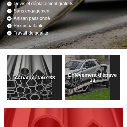
Devis et déplacement gratuits
Sans engagement
Artisan passionné
Prix imbattable
Travail de qualité
Enlèvement d'épave
8
Achat métaux 38
38