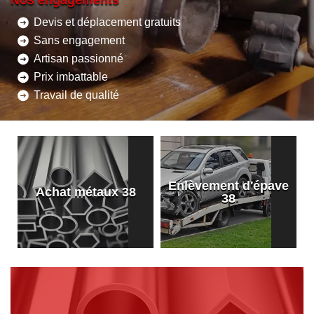
Nos engagements
Devis et déplacement gratuits
Sans engagement
Artisan passionné
Prix imbattable
Travail de qualité
Enlèvement d'épave
8
Achat métaux 38
38